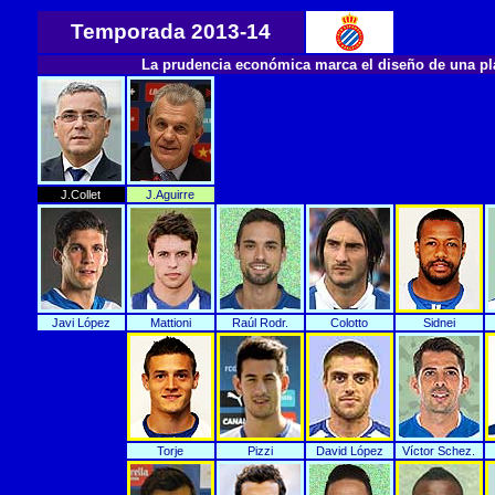
Temporada 2013-14
La prudencia económica marca el diseño de una pl
J.Collet
J.Aguirre
Javi López
Mattioni
Raúl Rodr.
Colotto
Sidnei
Torje
Pizzi
David López
Víctor Schez.