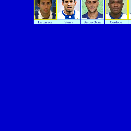
Lanzarote
Stuani
Sergio Gcía.
Córdoba