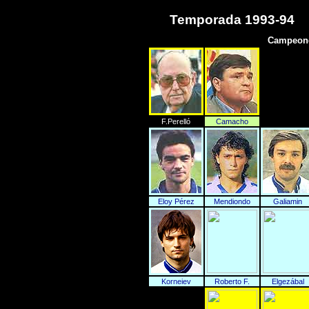
Temporada 1993-94
Campeone
F.Perelló
Camacho
Eloy Pérez
Mendiondo
Galiamin
Korneiev
Roberto F.
Elgezábal