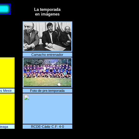
La temporada
en imágenes
Camacho entrenador
s Mestr.
Foto de pre.temporada
teaga
RCDE-Cádiz C.F: 4-0