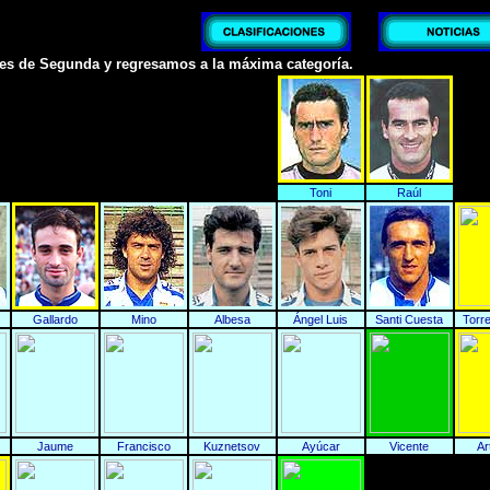
s de Segunda y regresamos a la máxima categoría.
Toni
Raúl
Gallardo
Mino
Albesa
Ángel Luis
Santi Cuesta
Torre
Jaume
Francisco
Kuznetsov
Ayúcar
Vicente
Ar