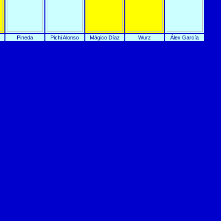
Pineda
Pichi Alonso
Mágico Díaz
Wurz
Álex García