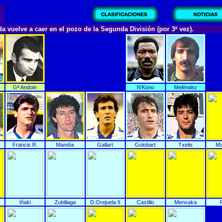
da vuelve a caer en el pozo de la Segunda División (por 3ª vez).
Gª Andoin
N'Kono
Meléndez
Francis R.
Mandía
Gallart
Golobart
Txelis
Ma
Iñaki
Zubillaga
D.Orejuela II
Castillo
Menxaka