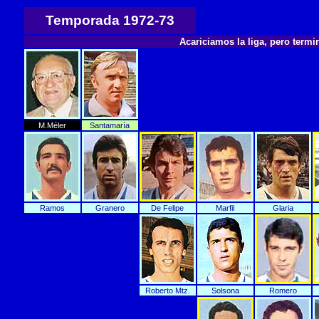
Temporada 1972-73
Acariciamos la liga, pero termi
M.Méler
Santamaría
Ramos
Granero
De Felipe
Marfil
Glaria
Roberto Mtz.
Solsona
Romero