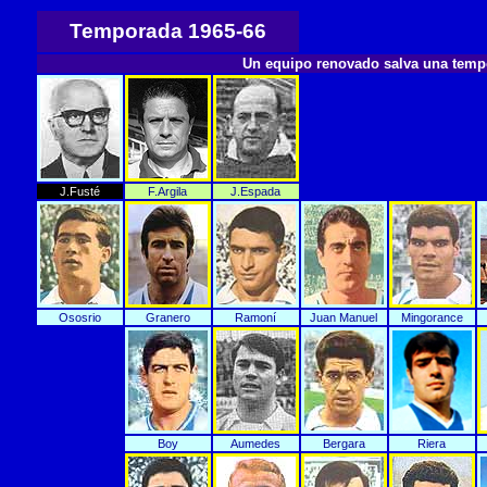
Temporada 1965-66
Un equipo renovado salva una tempo
J.Fusté
F.Argila
J.Espada
Ososrio
Granero
Ramoní
Juan Manuel
Mingorance
Boy
Aumedes
Bergara
Riera