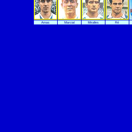
Amas
Marcial
Miralles
Ré