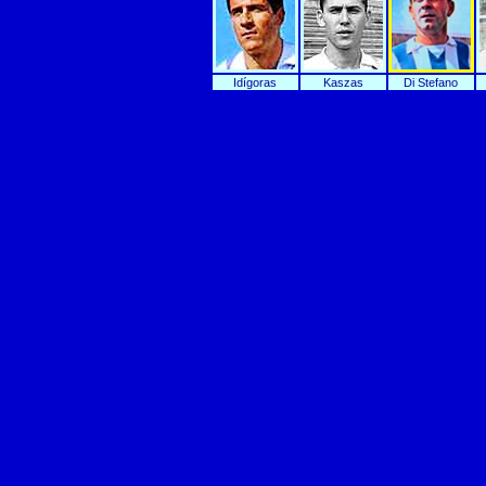
Idígoras
Kaszas
Di Stefano