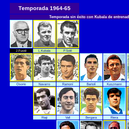
Temporada 1964-65
Temporada sin éxito con Kubala de entrenad
J.Fusté
L.Kubala
P.Solé
Osorio
Navarro
Ramoní
Bartolí
Kuszmann
Riaji
Vall
Bergara
Riera