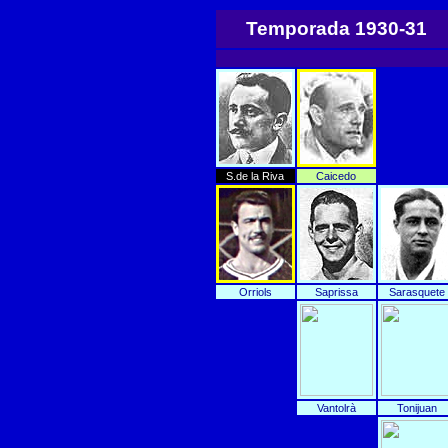
Temporada 1930-31
S.de la Riva
Caicedo
Orriols
Saprissa
Sarasquete
Vantolrà
Tonijuan