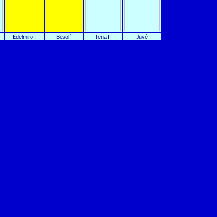
Edelmiro I
Besolí
Tena II
Juvé