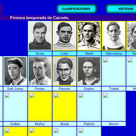
Primera temporada de Caicedo.
Aznar
Cabo
Mañé
Vilarrodona
Ba
Solé Junoy
Portas
Pausas
Espino
Trabal
Mo
Gallart
Muñoz
Bonal
Padrón
Bosch