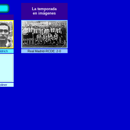
La temporada
en imágenes
ldrich
Real Madrid-RCDE: 2-0
liner